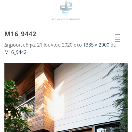
Μετάβαση
στο
περιεχόμενο
M16_9442
Δημοσιεύθηκε
21 Ιουλίου 2020
στο
1335 × 2000
σε
M16_9442