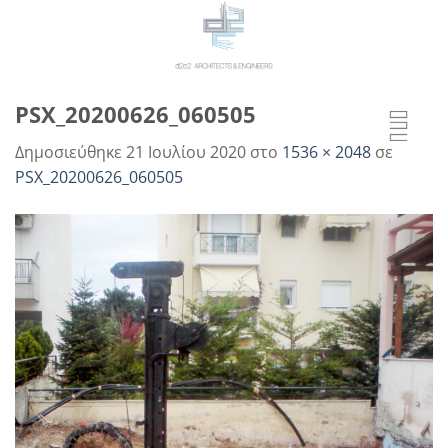
Μετάβαση
στο
περιεχόμενο
PSX_20200626_060505
Δημοσιεύθηκε
21 Ιουλίου 2020
στο
1536 × 2048
σε
PSX_20200626_060505