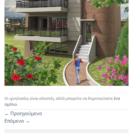
Οι ιχνηλασίες είναι κλειστές, αλλά μπορείτε να δημοσιεύσετε
ένα
σχόλιο
.
←
Προηγούμενο
Επόμενο
→