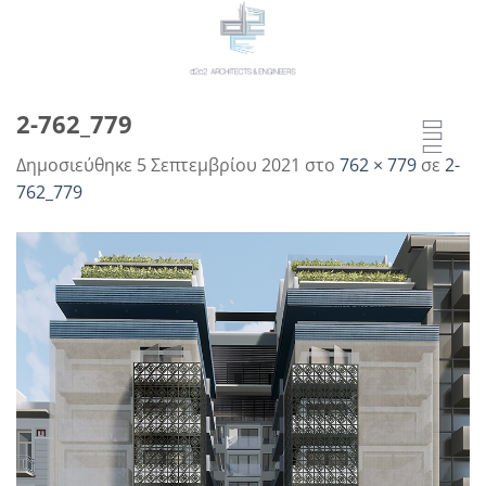
Μετάβαση
στο
περιεχόμενο
2-762_779
Δημοσιεύθηκε
5 Σεπτεμβρίου 2021
στο
762 × 779
σε
2-
762_779