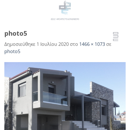
Μετάβαση
στο
περιεχόμενο
photo5
Δημοσιεύθηκε
1 Ιουλίου 2020
στο
1466 × 1073
σε
photo5