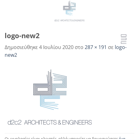
Μετάβαση
στο
περιεχόμενο
logo-new2
Δημοσιεύθηκε
4 Ιουλίου 2020
στο
287 × 191
σε
logo-
new2
Οι ιχνηλασίες είναι κλειστές, αλλά μπορείτε να δημοσιεύσετε
ένα