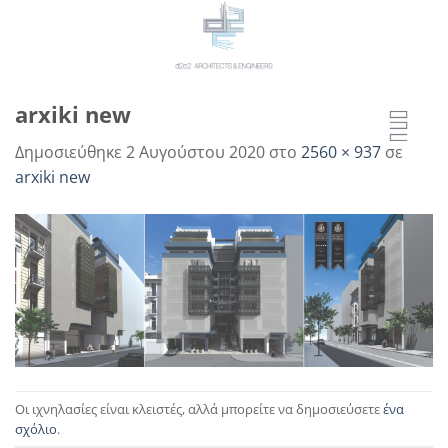
Μετάβαση
στο
περιεχόμενο
arxiki new
Δημοσιεύθηκε
2 Αυγούστου 2020
στο
2560 × 937
σε
arxiki new
Οι ιχνηλασίες είναι κλειστές, αλλά μπορείτε να δημοσιεύσετε
ένα
σχόλιο
.