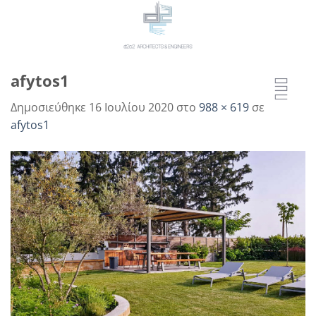
Μετάβαση
στο
περιεχόμενο
afytos1
Δημοσιεύθηκε
16 Ιουλίου 2020
στο
988 × 619
σε
afytos1