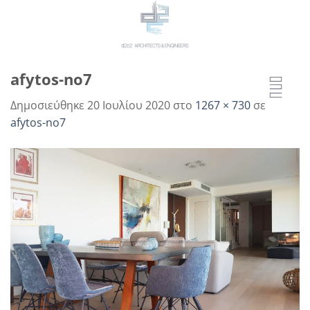
Μετάβαση
στο
περιεχόμενο
afytos-no7
Δημοσιεύθηκε
20 Ιουλίου 2020
στο
1267 × 730
σε
afytos-no7