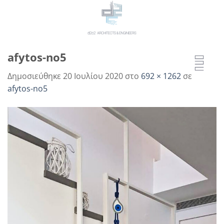
Μετάβαση
στο
περιεχόμενο
afytos-no5
Δημοσιεύθηκε
20 Ιουλίου 2020
στο
692 × 1262
σε
afytos-no5