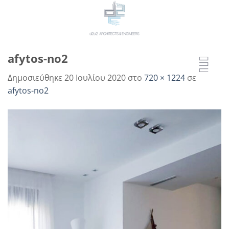
Μετάβαση
στο
περιεχόμενο
afytos-no2
Δημοσιεύθηκε
20 Ιουλίου 2020
στο
720 × 1224
σε
afytos-no2