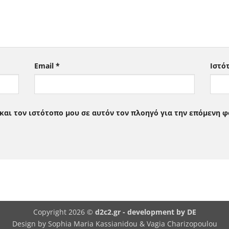
Email
*
Ιστό
 και τον ιστότοπο μου σε αυτόν τον πλοηγό για την επόμενη 
Copyright 2026 ©
d2c2.gr -
development by DE
Design by Sophia Maria Kassianidou & Vagia Charizopoulou